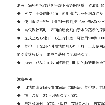
油污、涂料和松散结构等影响渗透的物质，然后彻底
◆ 对过于干燥的旧地面，使用清洁水充分润湿混凝
◆ 使用混凝土密封固化剂干粉剂按1:3至1:5比例
◆ 当气温较高时，表面的硬化剂由于水份蒸发的原
◆ 完成上述步骤下一步进行打磨，可使用50#到30
◆ 养护：干燥24小时后地面可步行开放，正常使
的凝胶继续反应，能更早获得强度和光泽度 。
◆ 抛光：成品后的地面随着使用时间的频繁磨擦会
注意事项
◆ 旧地面应先除去表面涂层（如蜡层、养护剂、树
◆ 施工温度：2℃＜地面温度＜50℃
◆ 塑料桶密封，0℃以上保存，存储期不限，若有