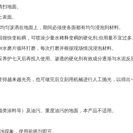
清扫地面。
土表面。
兑水均匀泼洒在地面上，期间必须使各面都有均匀浸泡到材料。
因很快变粘稠，可喷涂少量水稀释变稠的硬化剂,但用量不宜过多
00#水磨片循环打磨，每次打磨并根据现场情况浸泡材料。
用应养护七天后再投入使用。渗透的硬化剂有效成分逐渐与水泥反
变得越来越光亮，也可做完后立刻用机械进行人工抛光，以得出
脂类涂料等）及油污。重度油污的地面，本产品不适用。
浑浊现象，使用前摇匀即可。